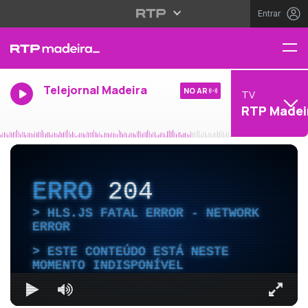
Entrar
Telejornal Madeira
NO AR
TV
RTP Madei
ERRO
204
HLS.JS FATAL ERROR - NETWORK
ERROR
ESTE CONTEÚDO ESTÁ NESTE
MOMENTO INDISPONÍVEL