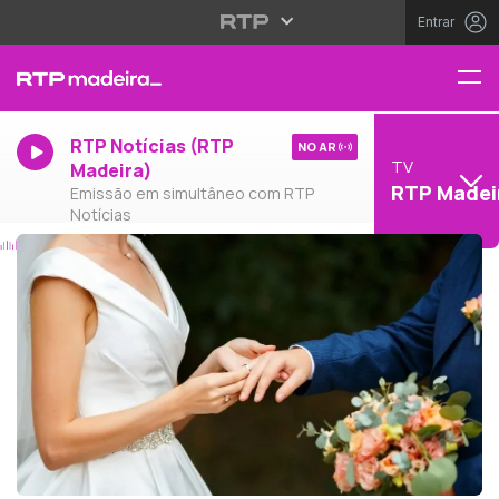
Entrar
RTP Notícias (RTP
NO AR
TV
Madeira)
RTP Madei
Emissão em simultâneo com RTP
Notícias