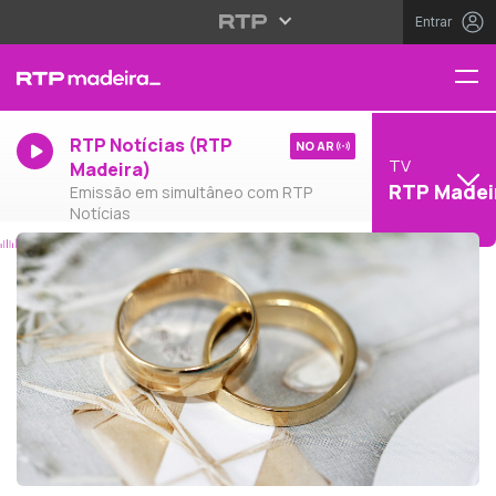
Entrar
RTP Notícias (RTP
NO AR
TV
Madeira)
RTP Madei
Emissão em simultâneo com RTP
Notícias