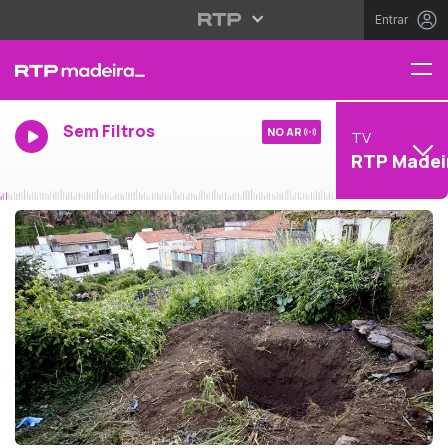
Entrar
Sem Filtros
NO AR
TV
RTP Madei