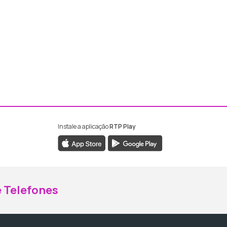
Instale a aplicação
RTP Play
ebook da RTP Madeira
nstagram da RTP Madeira
 Telefones