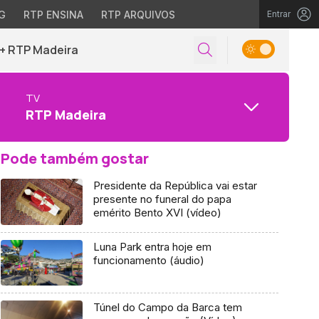
G
RTP ENSINA
RTP ARQUIVOS
Entrar
+ RTP Madeira
TV
RTP Madeira
Pode também gostar
Presidente da República vai estar
presente no funeral do papa
emérito Bento XVI (vídeo)
Luna Park entra hoje em
funcionamento (áudio)
Túnel do Campo da Barca tem