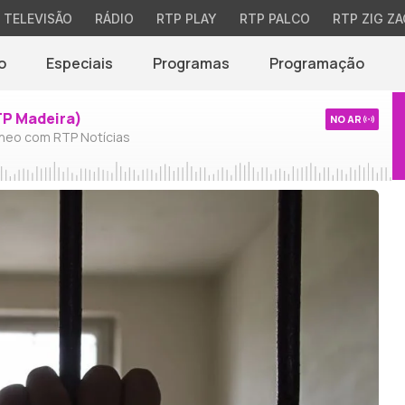
TELEVISÃO
RÁDIO
RTP PLAY
RTP PALCO
RTP ZIG ZA
o
Especiais
Programas
Programação
TP Madeira)
NO AR
neo com RTP Notícias