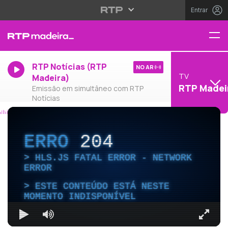
Entrar
RTP Notícias (RTP
NO AR
TV
Madeira)
RTP Madei
Emissão em simultâneo com RTP
Notícias
ERRO
204
HLS.JS FATAL ERROR - NETWORK
ERROR
ESTE CONTEÚDO ESTÁ NESTE
MOMENTO INDISPONÍVEL