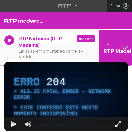
Entrar
RTP Notícias (RTP
NO AR
TV
Madeira)
RTP Madei
Emissão em simultâneo com RTP
Notícias
ERRO
204
HLS.JS FATAL ERROR - NETWORK
ERROR
ESTE CONTEÚDO ESTÁ NESTE
MOMENTO INDISPONÍVEL