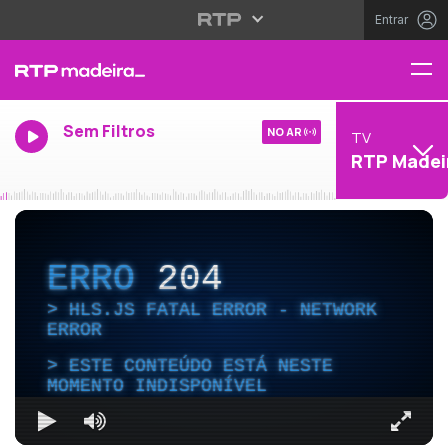
Entrar
Sem Filtros
NO AR
TV
RTP Madei
ERRO
204
HLS.JS FATAL ERROR - NETWORK
ERROR
ESTE CONTEÚDO ESTÁ NESTE
MOMENTO INDISPONÍVEL