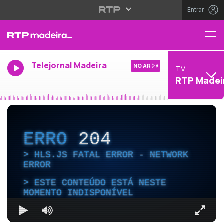
Entrar
Telejornal Madeira
NO AR
TV
RTP Madei
ERRO
204
HLS.JS FATAL ERROR - NETWORK
ERROR
ESTE CONTEÚDO ESTÁ NESTE
MOMENTO INDISPONÍVEL