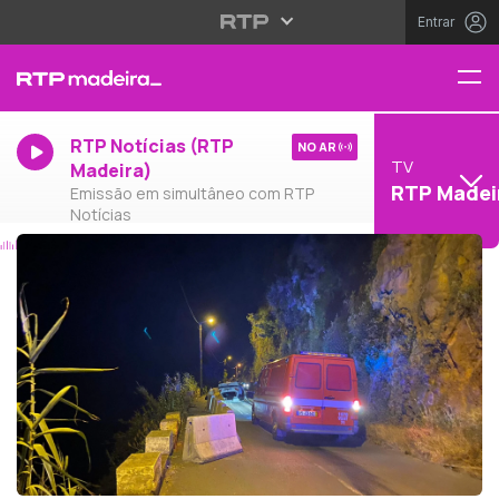
Entrar
RTP Notícias (RTP
NO AR
TV
Madeira)
RTP Madei
Emissão em simultâneo com RTP
Notícias