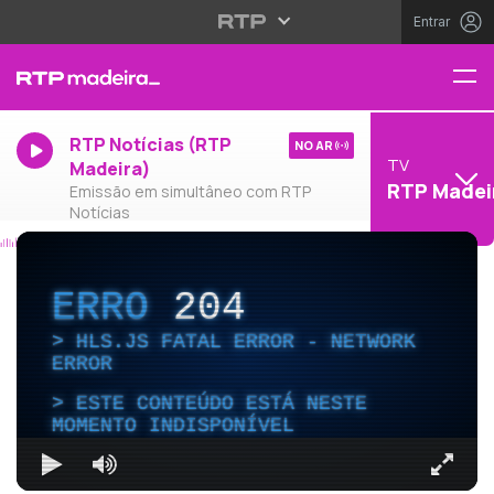
Entrar
RTP Notícias (RTP
NO AR
TV
Madeira)
RTP Madei
Emissão em simultâneo com RTP
Notícias
ERRO
204
HLS.JS FATAL ERROR - NETWORK
ERROR
ESTE CONTEÚDO ESTÁ NESTE
MOMENTO INDISPONÍVEL