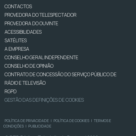
CONTACTOS
PROVEDORA DO TELESPECTADOR
PROVEDORA DO OUVINTE
ACESSIBILIDADES
SATÉLITES
A EMPRESA
CONSELHO GERAL INDEPENDENTE
CONSELHO DE OPINIÃO
CONTRATO DE CONCESSÃO DO SERVIÇO PÚBLICO DE
RÁDIO E TELEVISÃO
RGPD
GESTÃO DAS DEFINIÇÕES DE COOKIES
POLÍTICA DE PRIVACIDADE
|
POLÍTICA DE COOKIES
|
TERMOS E
CONDIÇÕES
|
PUBLICIDADE