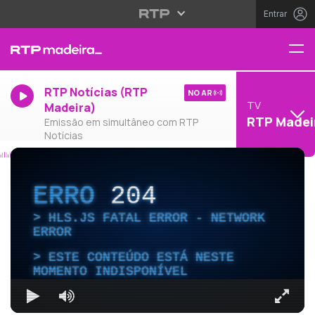
Entrar
RTP Notícias (RTP
NO AR
TV
Madeira)
RTP Madei
Emissão em simultâneo com RTP
Notícias
ERRO
204
HLS.JS FATAL ERROR - NETWORK
ERROR
ESTE CONTEÚDO ESTÁ NESTE
MOMENTO INDISPONÍVEL