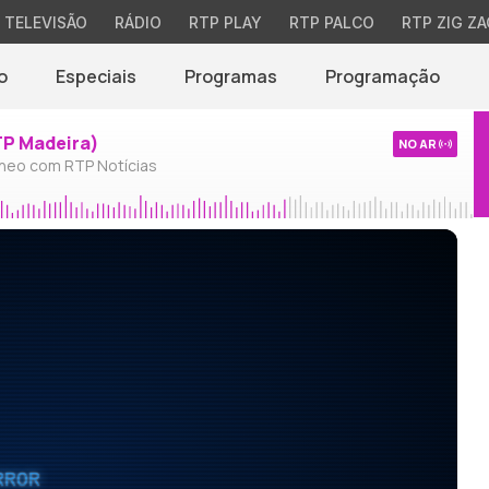
TELEVISÃO
RÁDIO
RTP PLAY
RTP PALCO
RTP ZIG ZA
o
Especiais
Programas
Programação
TP Madeira)
NO AR
neo com RTP Notícias
RROR