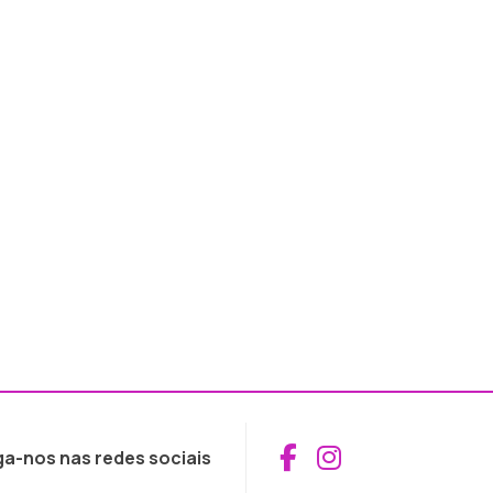
Aceder ao Fac
Aceder ao I
ga-nos nas redes sociais