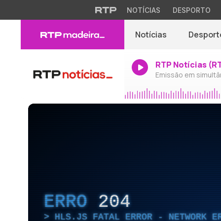
NOTÍCIAS
DESPORTO
Notícias
Desport
RTP Notícias (R
Emissão em simultâ
ERRO
204
HLS.JS FATAL ERROR - NETWORK E