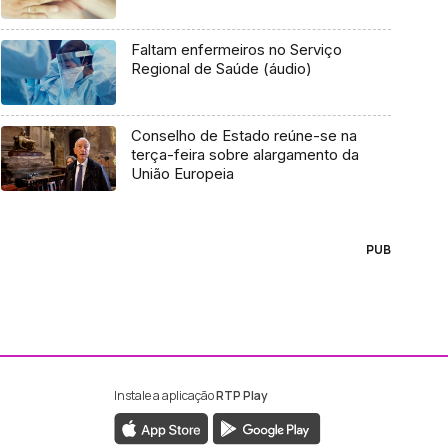
Faltam enfermeiros no Serviço
Regional de Saúde (áudio)
Conselho de Estado reúne-se na
terça-feira sobre alargamento da
União Europeia
PUB
Instale a aplicação
RTP Play
ebook da RTP Madeira
nstagram da RTP Madeira