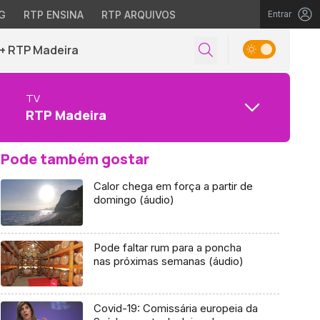
G
RTP ENSINA
RTP ARQUIVOS
Entrar
+ RTP Madeira
TV
RTP Madeira
Pode também gostar
Calor chega em força a partir de
domingo (áudio)
Pode faltar rum para a poncha
nas próximas semanas (áudio)
Covid-19: Comissária europeia da