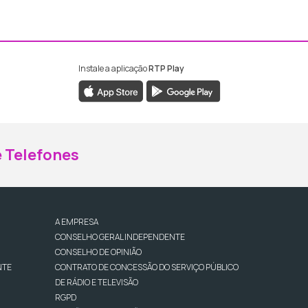
Instale a aplicação
RTP Play
ebook da RTP Madeira
nstagram da RTP Madeira
 Telefones
A EMPRESA
CONSELHO GERAL INDEPENDENTE
CONSELHO DE OPINIÃO
NTE
CONTRATO DE CONCESSÃO DO SERVIÇO PÚBLICO
DE RÁDIO E TELEVISÃO
RGPD