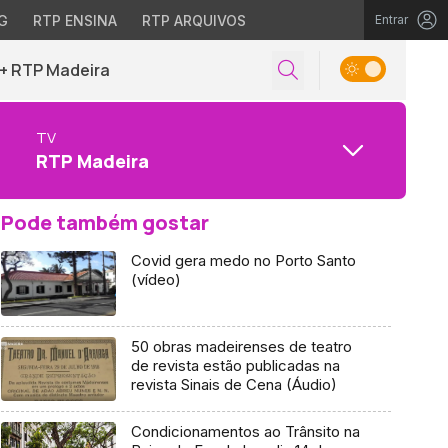
G
RTP ENSINA
RTP ARQUIVOS
Entrar
+ RTP Madeira
TV
RTP Madeira
Pode também gostar
Covid gera medo no Porto Santo
(vídeo)
50 obras madeirenses de teatro
de revista estão publicadas na
revista Sinais de Cena (Áudio)
Condicionamentos ao Trânsito na