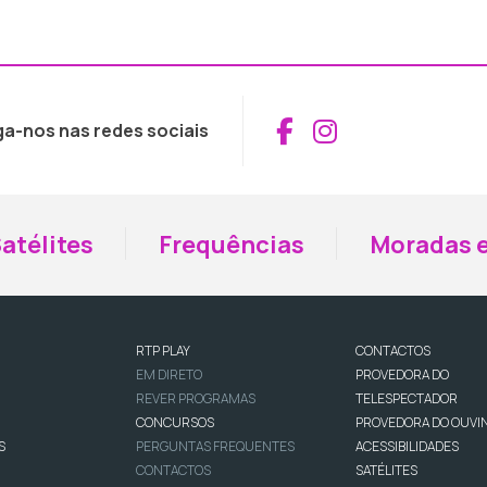
Aceder ao Fac
Aceder ao I
ga-nos nas redes sociais
atélites
Frequências
Moradas e
RTP PLAY
CONTACTOS
EM DIRETO
PROVEDORA DO
REVER PROGRAMAS
TELESPECTADOR
CONCURSOS
PROVEDORA DO OUVI
S
PERGUNTAS FREQUENTES
ACESSIBILIDADES
CONTACTOS
SATÉLITES