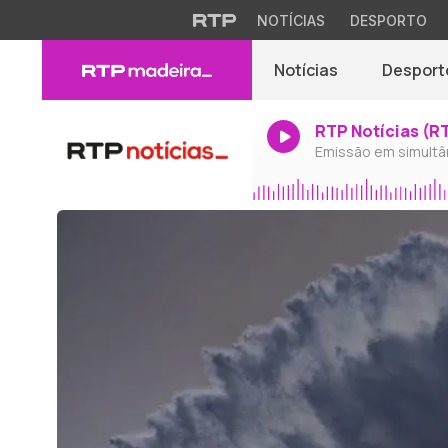
NOTÍCIAS
DESPORTO
Notícias
Desport
RTP Notícias (R
Emissão em simultâ