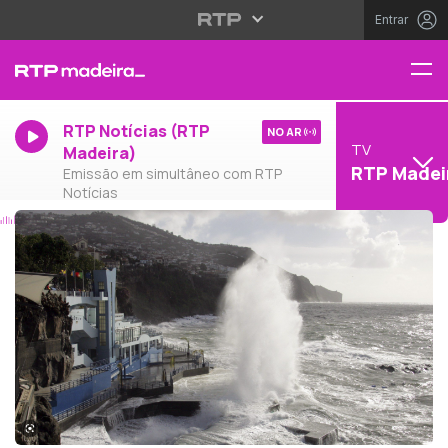
Entrar
RTP Notícias (RTP
NO AR
TV
Madeira)
RTP Madei
Emissão em simultâneo com RTP
Notícias