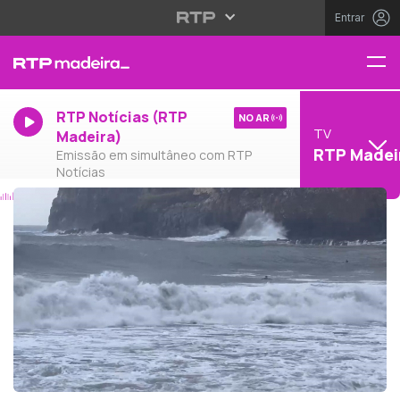
Entrar
RTP Notícias (RTP
NO AR
TV
Madeira)
RTP Madei
Emissão em simultâneo com RTP
Notícias