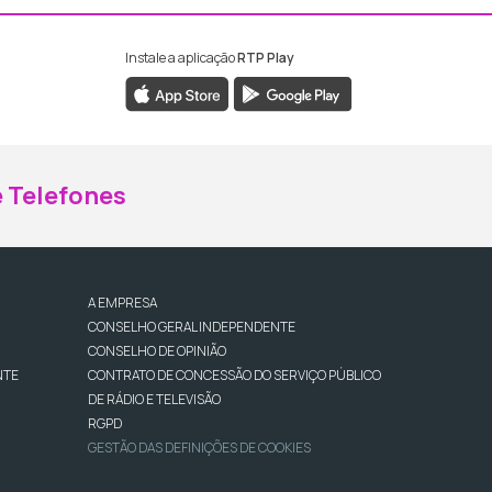
Instale a aplicação
RTP Play
ebook da RTP Madeira
nstagram da RTP Madeira
 Telefones
A EMPRESA
CONSELHO GERAL INDEPENDENTE
CONSELHO DE OPINIÃO
NTE
CONTRATO DE CONCESSÃO DO SERVIÇO PÚBLICO
DE RÁDIO E TELEVISÃO
RGPD
GESTÃO DAS DEFINIÇÕES DE COOKIES