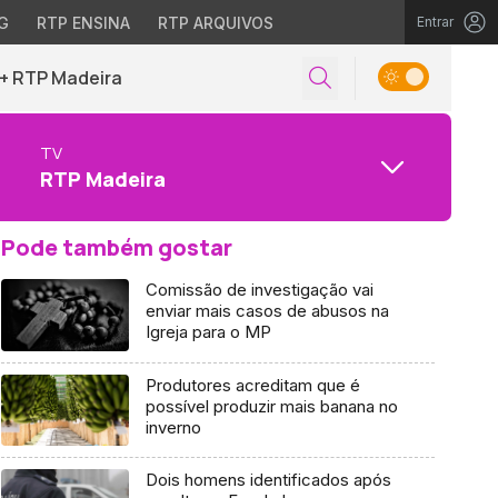
G
RTP ENSINA
RTP ARQUIVOS
Entrar
+ RTP Madeira
TV
RTP Madeira
Pode também gostar
Comissão de investigação vai
enviar mais casos de abusos na
Igreja para o MP
Produtores acreditam que é
possível produzir mais banana no
inverno
Dois homens identificados após