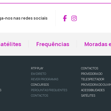
Aceder ao Fac
Aceder ao I
ga-nos nas redes sociais
atélites
Frequências
Moradas e
RTP PLAY
CONTACTOS
EM DIRETO
PROVEDORA DO
REVER PROGRAMAS
TELESPECTADOR
CONCURSOS
PROVEDORA DO OUVI
S
PERGUNTAS FREQUENTES
ACESSIBILIDADES
CONTACTOS
SATÉLITES