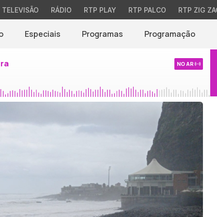
TELEVISÃO
RÁDIO
RTP PLAY
RTP PALCO
RTP ZIG ZA
o
Especiais
Programas
Programação
ira
NO AR