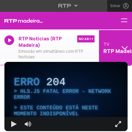
Entrar
RTP Notícias (RTP
NO AR
TV
Madeira)
RTP Madei
Emissão em simultâneo com RTP
Notícias
ERRO
204
HLS.JS FATAL ERROR - NETWORK
ERROR
ESTE CONTEÚDO ESTÁ NESTE
MOMENTO INDISPONÍVEL