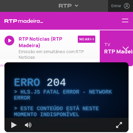
Entrar
RTP Notícias (RTP
NO AR
TV
Madeira)
RTP Madei
Emissão em simultâneo com RTP
Notícias
ERRO
204
HLS.JS FATAL ERROR - NETWORK
ERROR
ESTE CONTEÚDO ESTÁ NESTE
MOMENTO INDISPONÍVEL