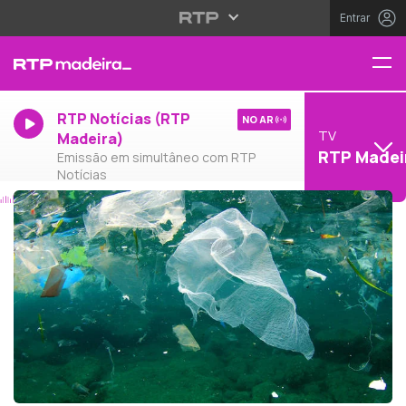
Entrar
RTP Notícias (RTP
NO AR
TV
Madeira)
RTP Madei
Emissão em simultâneo com RTP
Notícias