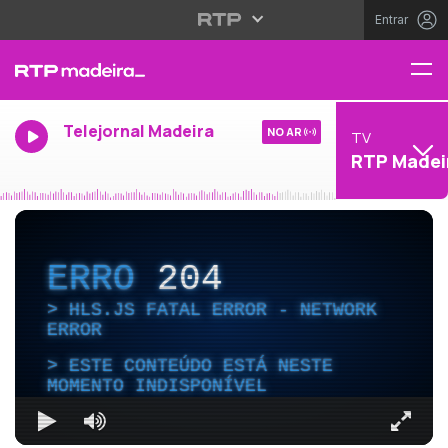
Entrar
Telejornal Madeira
NO AR
TV
RTP Madei
ERRO
204
HLS.JS FATAL ERROR - NETWORK
ERROR
ESTE CONTEÚDO ESTÁ NESTE
MOMENTO INDISPONÍVEL