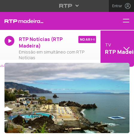
Entrar
RTP Notícias (RTP
NO AR
TV
Madeira)
RTP Madei
Emissão em simultâneo com RTP
Notícias