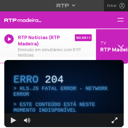
Entrar
RTP Notícias (RTP
NO AR
TV
Madeira)
RTP Madei
Emissão em simultâneo com RTP
Notícias
ERRO
204
HLS.JS FATAL ERROR - NETWORK
ERROR
ESTE CONTEÚDO ESTÁ NESTE
MOMENTO INDISPONÍVEL