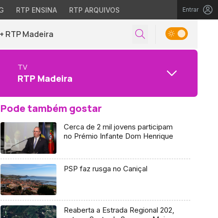
G
RTP ENSINA
RTP ARQUIVOS
Entrar
+ RTP Madeira
TV
RTP Madeira
Pode também gostar
Cerca de 2 mil jovens participam
no Prémio Infante Dom Henrique
PSP faz rusga no Caniçal
Reaberta a Estrada Regional 202,