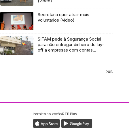
(vídeo)
Secretaria quer atrair mais
voluntários (vídeo)
SITAM pede à Segurança Social
para não entregar dinheiro do lay-
off a empresas com contas
bancárias arrestadas (Vídeo)
PUB
Instale a aplicação
RTP Play
ebook da RTP Madeira
nstagram da RTP Madeira