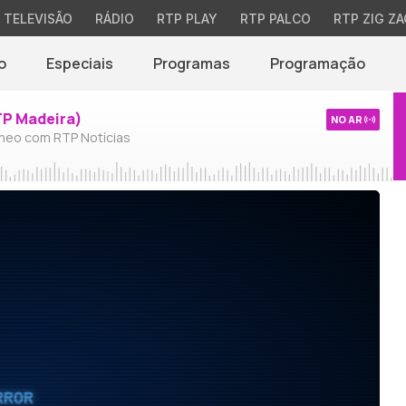
TELEVISÃO
RÁDIO
RTP PLAY
RTP PALCO
RTP ZIG ZA
o
Especiais
Programas
Programação
TP Madeira)
NO AR
neo com RTP Notícias
RROR