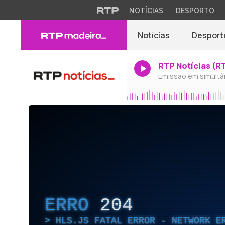
NOTÍCIAS
DESPORTO
Notícias
Desport
RTP Notícias (R
Emissão em simultâ
ERRO
204
HLS.JS FATAL ERROR - NETWORK E