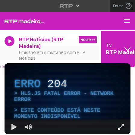
Entrar
RTP Notícias (RTP
NO AR
TV
Madeira)
RTP Madei
Emissão em simultâneo com RTP
Notícias
ERRO
204
HLS.JS FATAL ERROR - NETWORK
ERROR
ESTE CONTEÚDO ESTÁ NESTE
MOMENTO INDISPONÍVEL