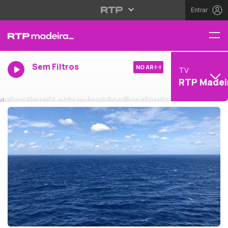
Entrar
Sem Filtros
NO AR
TV
RTP Madei