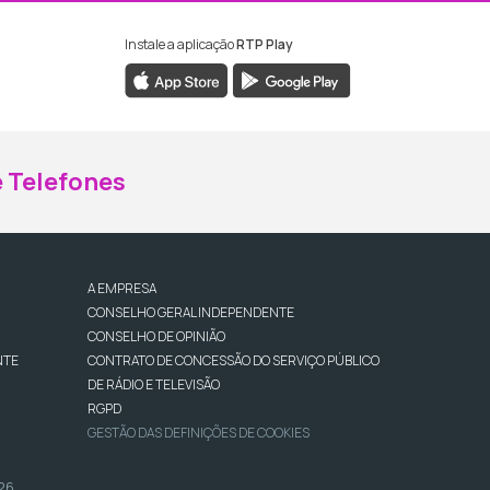
Instale a aplicação
RTP Play
ebook da RTP Madeira
nstagram da RTP Madeira
 Telefones
A EMPRESA
CONSELHO GERAL INDEPENDENTE
CONSELHO DE OPINIÃO
NTE
CONTRATO DE CONCESSÃO DO SERVIÇO PÚBLICO
DE RÁDIO E TELEVISÃO
RGPD
GESTÃO DAS DEFINIÇÕES DE COOKIES
026