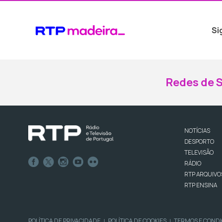
Si
Redes de S
NOTÍCIAS
DESPORTO
TELEVISÃO
RÁDIO
RTP ARQUIVO
RTP ENSINA
POLÍTICA DE PRIVACIDADE
POLÍTICA DE COOKIES
TERMOS E COND
|
|