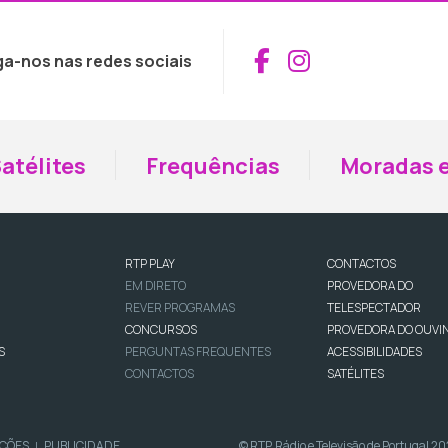
Aceder ao Fac
Aceder ao I
ga-nos nas redes sociais
atélites
Frequências
Moradas e
RTP PLAY
CONTACTOS
EM DIRETO
PROVEDORA DO
REVER PROGRAMAS
TELESPECTADOR
CONCURSOS
PROVEDORA DO OUVI
S
PERGUNTAS FREQUENTES
ACESSIBILIDADES
CONTACTOS
SATÉLITES
IÇÕES
PUBLICIDADE
© RTP, Rádio e Televisão de Portugal 2
|