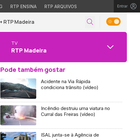
G
RTP ENSINA
RTP ARQUIVOS
Entrar
+ RTP Madeira
TV
RTP Madeira
Pode também gostar
Acidente na Via Rápida
condiciona trânsito (vídeo)
Incêndio destruiu uma viatura no
Curral das Freiras (vídeo)
ISAL junta-se à Agência de