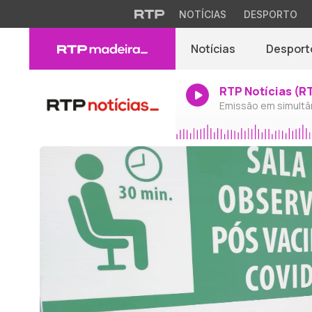
NOTÍCIAS
DESPORTO
Notícias
Desport
RTP Notícias (R
Emissão em simultâ