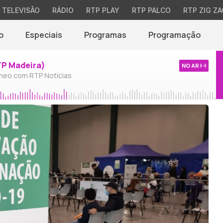
TELEVISÃO
RÁDIO
RTP PLAY
RTP PALCO
RTP ZIG ZA
o
Especiais
Programas
Programação
TP Madeira)
NO AR
neo com RTP Notícias