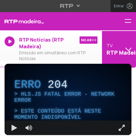
Entrar
RTP Notícias (RTP
NO AR
TV
Madeira)
RTP Madei
Emissão em simultâneo com RTP
Notícias
ERRO
204
HLS.JS FATAL ERROR - NETWORK
ERROR
ESTE CONTEÚDO ESTÁ NESTE
MOMENTO INDISPONÍVEL