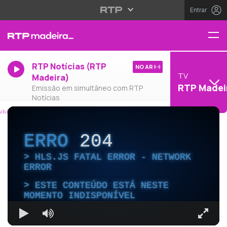
Entrar
RTP Notícias (RTP
NO AR
TV
Madeira)
RTP Madei
Emissão em simultâneo com RTP
Notícias
ERRO
204
HLS.JS FATAL ERROR - NETWORK
ERROR
ESTE CONTEÚDO ESTÁ NESTE
MOMENTO INDISPONÍVEL