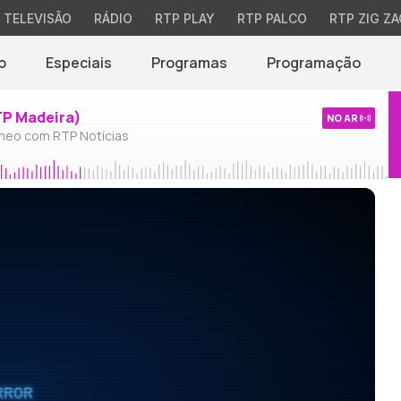
TELEVISÃO
RÁDIO
RTP PLAY
RTP PALCO
RTP ZIG ZA
o
Especiais
Programas
Programação
TP Madeira)
NO AR
neo com RTP Notícias
RROR