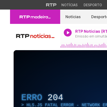
NOTÍCIAS
DESPORTO
Notícias
Desport
RTP Notícias (R
Emissão em simultâ
ERRO
204
HLS.JS FATAL ERROR - NETWORK E