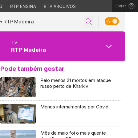
G
RTP ENSINA
RTP ARQUIVOS
Entrar
+ RTP Madeira
TV
RTP Madeira
Pode também gostar
Pelo menos 21 mortos em ataque
russo perto de Kharkiv
Menos internamentos por Covid
Mês de maio foi o mais quente