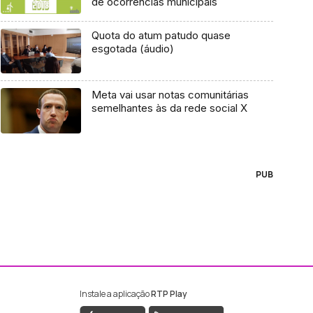
de ocorrências municipais
Quota do atum patudo quase
esgotada (áudio)
Meta vai usar notas comunitárias
semelhantes às da rede social X
PUB
Instale a aplicação
RTP Play
ebook da RTP Madeira
nstagram da RTP Madeira