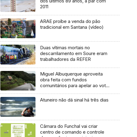
dos últimos 89 anos, a par com
2011
ARAE proíbe a venda do pão
tradicional em Santana (vídeo)
Duas vítimas mortais no
descarrilamento em Soure eram
trabalhadores da REFER
Miguel Albuquerque aproveita
obra feita com fundos
comunitários para apelar ao voto
nas Europeias
Atuneiro não dá sinal há três dias
Câmara do Funchal vai criar
centro de comando e controle