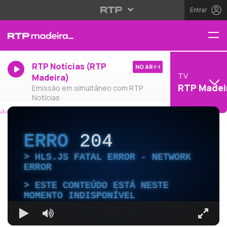
Entrar
RTP Notícias (RTP
NO AR
TV
Madeira)
RTP Madei
Emissão em simultâneo com RTP
Notícias
ERRO
204
HLS.JS FATAL ERROR - NETWORK
ERROR
ESTE CONTEÚDO ESTÁ NESTE
MOMENTO INDISPONÍVEL