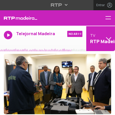
Entrar
Telejornal Madeira
NO AR
TV
RTP Madei