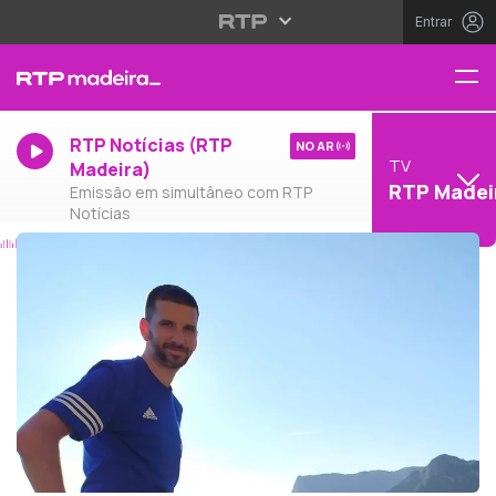
Entrar
RTP Notícias (RTP
NO AR
TV
Madeira)
RTP Madei
Emissão em simultâneo com RTP
Notícias