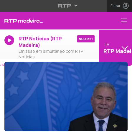
Entrar
RTP Notícias (RTP
NO AR
TV
Madeira)
RTP Madei
Emissão em simultâneo com RTP
Notícias