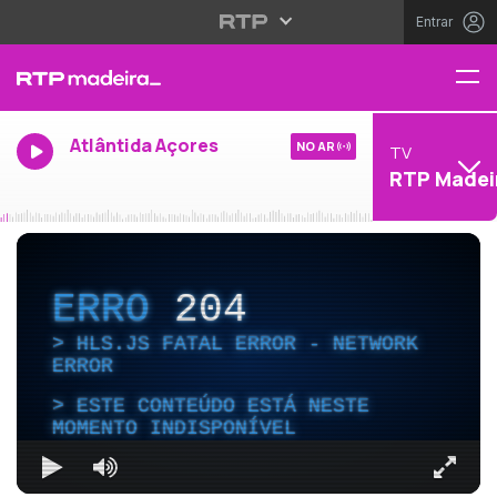
Entrar
Atlântida Açores
NO AR
TV
RTP Madei
ERRO
204
HLS.JS FATAL ERROR - NETWORK
ERROR
ESTE CONTEÚDO ESTÁ NESTE
MOMENTO INDISPONÍVEL