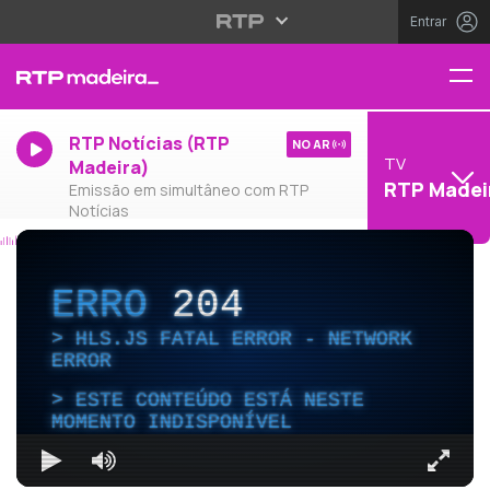
Entrar
RTP Notícias (RTP
NO AR
TV
Madeira)
RTP Madei
Emissão em simultâneo com RTP
Notícias
ERRO
204
HLS.JS FATAL ERROR - NETWORK
ERROR
ESTE CONTEÚDO ESTÁ NESTE
MOMENTO INDISPONÍVEL