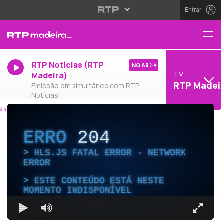
Entrar
RTP Notícias (RTP
NO AR
TV
Madeira)
RTP Madei
Emissão em simultâneo com RTP
Notícias
ERRO
204
HLS.JS FATAL ERROR - NETWORK
ERROR
ESTE CONTEÚDO ESTÁ NESTE
MOMENTO INDISPONÍVEL