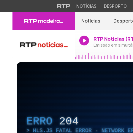
NOTÍCIAS
DESPORTO
Notícias
Desport
RTP Notícias (R
Emissão em simultâ
ERRO
204
HLS.JS FATAL ERROR - NETWORK E