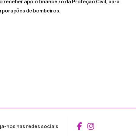
 receber apoio financeiro da Proteção Civil, para
rporações de bombeiros.
Aceder ao Fac
Aceder ao I
ga-nos nas redes sociais