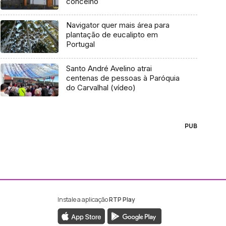
concelho
Navigator quer mais área para
plantação de eucalipto em
Portugal
Santo André Avelino atrai
centenas de pessoas à Paróquia
do Carvalhal (vídeo)
PUB
Instale a aplicação
RTP Play
ebook da RTP Madeira
nstagram da RTP Madeira