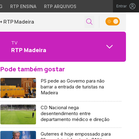
G
RTP ENSINA
RTP ARQUIVOS
Entrar
+ RTP Madeira
TV
RTP Madeira
Pode também gostar
PS pede ao Governo para não
barrar a entrada de turistas na
Madeira
CD Nacional nega
desentendimento entre
departamento médico e direção
Guterres é hoje empossado para