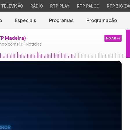
TELEVISÃO
RÁDIO
RTP PLAY
RTP PALCO
RTP ZIG ZA
o
Especiais
Programas
Programação
TP Madeira)
NO AR
neo com RTP Notícias
RROR