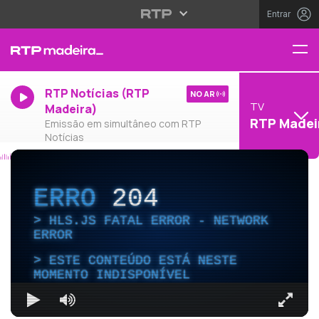
Entrar
RTP Notícias (RTP
NO AR
TV
Madeira)
RTP Madei
Emissão em simultâneo com RTP
Notícias
ERRO
204
HLS.JS FATAL ERROR - NETWORK
ERROR
ESTE CONTEÚDO ESTÁ NESTE
MOMENTO INDISPONÍVEL