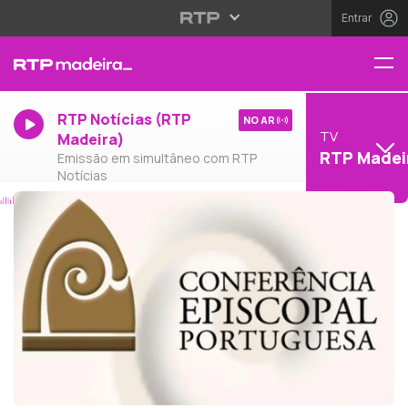
Entrar
RTP Notícias (RTP
NO AR
TV
Madeira)
RTP Madei
Emissão em simultâneo com RTP
Notícias