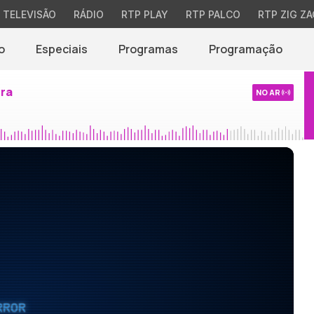
TELEVISÃO
RÁDIO
RTP PLAY
RTP PALCO
RTP ZIG ZA
o
Especiais
Programas
Programação
ira
NO AR
RROR