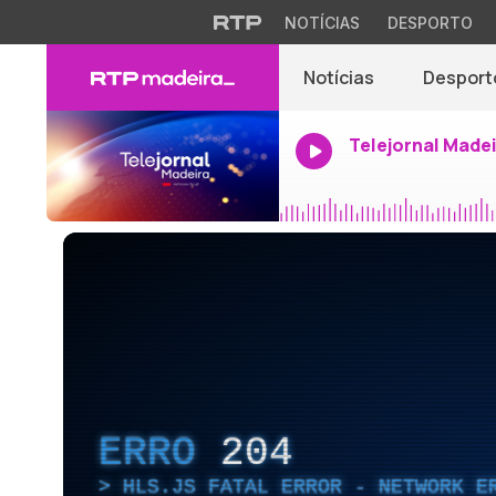
NOTÍCIAS
DESPORTO
Notícias
Desport
Telejornal Made
ERRO
204
HLS.JS FATAL ERROR - NETWORK E