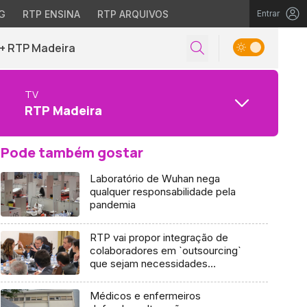
G
RTP ENSINA
RTP ARQUIVOS
Entrar
+ RTP Madeira
TV
RTP Madeira
Pode também gostar
Laboratório de Wuhan nega
qualquer responsabilidade pela
pandemia
RTP vai propor integração de
colaboradores em `outsourcing`
que sejam necessidades
permanentes
Médicos e enfermeiros