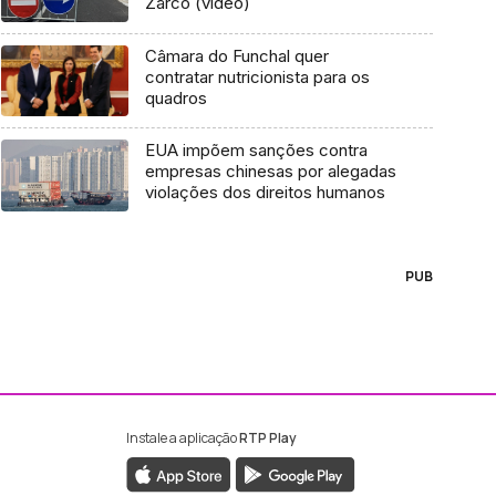
Zarco (vídeo)
Câmara do Funchal quer
contratar nutricionista para os
quadros
EUA impõem sanções contra
empresas chinesas por alegadas
violações dos direitos humanos
PUB
Instale a aplicação
RTP Play
ebook da RTP Madeira
nstagram da RTP Madeira