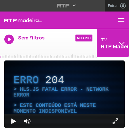
Entrar
Sem Filtros
NO AR
TV
RTP Madei
ERRO
204
HLS.JS FATAL ERROR - NETWORK
ERROR
ESTE CONTEÚDO ESTÁ NESTE
MOMENTO INDISPONÍVEL