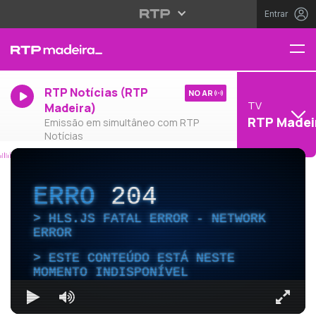
Entrar
RTP Notícias (RTP
NO AR
TV
Madeira)
RTP Madei
Emissão em simultâneo com RTP
Notícias
ERRO
204
HLS.JS FATAL ERROR - NETWORK
ERROR
ESTE CONTEÚDO ESTÁ NESTE
MOMENTO INDISPONÍVEL