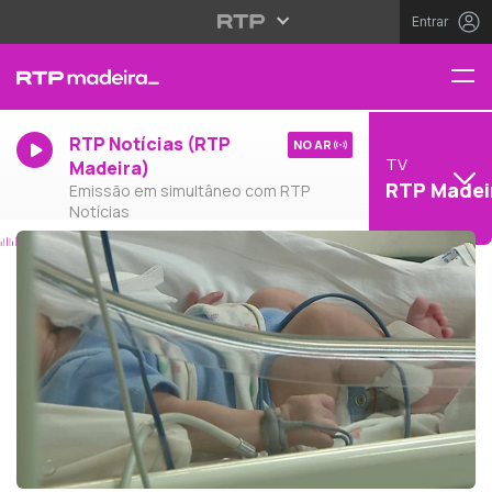
Entrar
RTP Notícias (RTP
NO AR
TV
Madeira)
RTP Madei
Emissão em simultâneo com RTP
Notícias