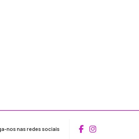
Aceder ao Fac
Aceder ao I
ga-nos nas redes sociais