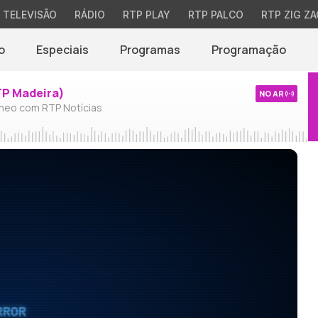
TELEVISÃO
RÁDIO
RTP PLAY
RTP PALCO
RTP ZIG ZA
o
Especiais
Programas
Programação
TP Madeira)
NO AR
neo com RTP Notícias
RROR