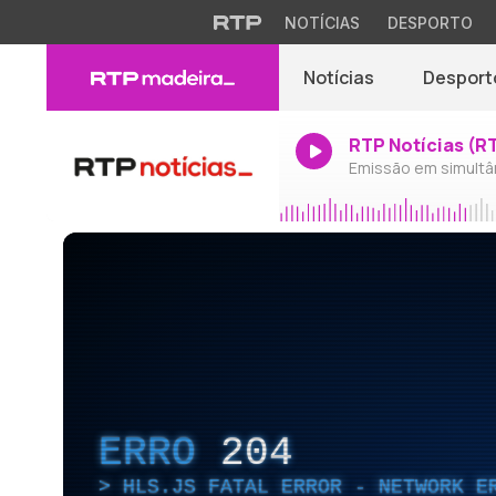
NOTÍCIAS
DESPORTO
Notícias
Desport
RTP Notícias (R
Emissão em simultâ
ERRO
204
HLS.JS FATAL ERROR - NETWORK E