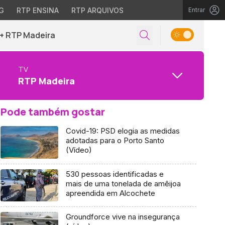
G
RTP ENSINA
RTP ARQUIVOS
Entrar
+ RTP Madeira
TV
RTP Madeira
Pode também gostar
Covid-19: PSD elogia as medidas
adotadas para o Porto Santo
(Vídeo)
530 pessoas identificadas e
mais de uma tonelada de amêijoa
apreendida em Alcochete
Groundforce vive na insegurança