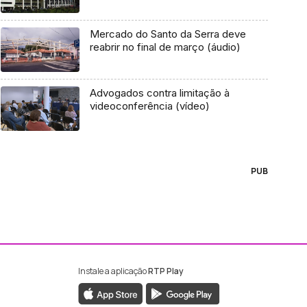
Mercado do Santo da Serra deve
reabrir no final de março (áudio)
Advogados contra limitação à
videoconferência (vídeo)
PUB
Instale a aplicação
RTP Play
ebook da RTP Madeira
nstagram da RTP Madeira