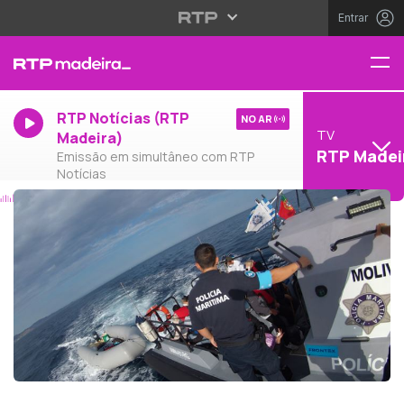
Entrar
RTP Notícias (RTP
NO AR
TV
Madeira)
RTP Madei
Emissão em simultâneo com RTP
Notícias