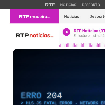
NOTÍCIAS
DESPORTO
Notícias
Desport
RTP Notícias (R
Emissão em simultâ
ERRO
204
HLS.JS FATAL ERROR - NETWORK E