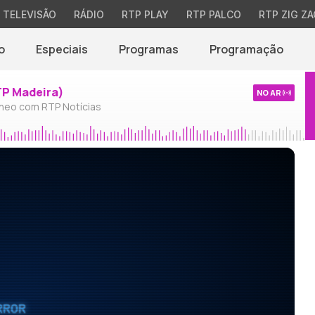
TELEVISÃO
RÁDIO
RTP PLAY
RTP PALCO
RTP ZIG ZA
o
Especiais
Programas
Programação
TP Madeira)
NO AR
neo com RTP Notícias
RROR