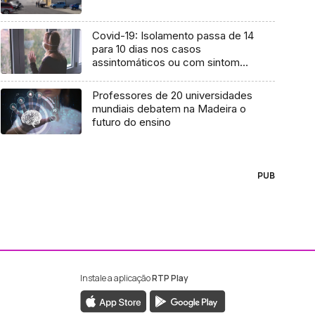
Covid-19: Isolamento passa de 14
para 10 dias nos casos
assintomáticos ou com sintomas
ligeiros
Professores de 20 universidades
mundiais debatem na Madeira o
futuro do ensino
PUB
Instale a aplicação
RTP Play
ebook da RTP Madeira
nstagram da RTP Madeira