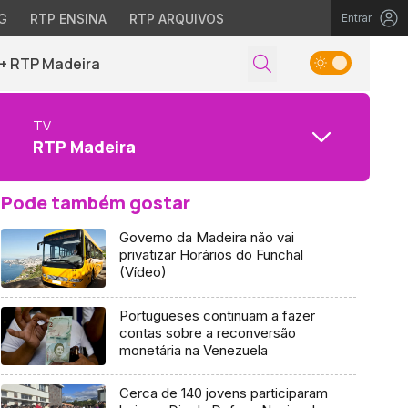
G
RTP ENSINA
RTP ARQUIVOS
Entrar
+ RTP Madeira
TV
RTP Madeira
Pode também gostar
Governo da Madeira não vai
privatizar Horários do Funchal
(Vídeo)
Portugueses continuam a fazer
contas sobre a reconversão
monetária na Venezuela
Cerca de 140 jovens participaram