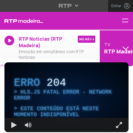
Entrar
RTP Notícias (RTP
NO AR
TV
Madeira)
RTP Madei
Emissão em simultâneo com RTP
Notícias
ERRO
204
HLS.JS FATAL ERROR - NETWORK
ERROR
ESTE CONTEÚDO ESTÁ NESTE
MOMENTO INDISPONÍVEL