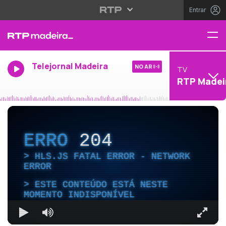
Entrar
Telejornal Madeira
NO AR
TV
RTP Madei
ERRO
204
HLS.JS FATAL ERROR - NETWORK
ERROR
ESTE CONTEÚDO ESTÁ NESTE
MOMENTO INDISPONÍVEL