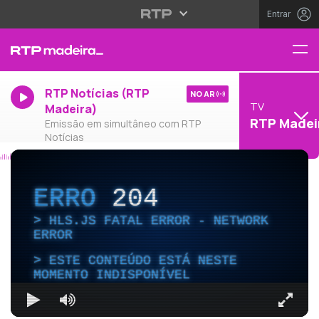
Entrar
RTP Notícias (RTP
NO AR
TV
Madeira)
RTP Madei
Emissão em simultâneo com RTP
Notícias
ERRO
204
HLS.JS FATAL ERROR - NETWORK
ERROR
ESTE CONTEÚDO ESTÁ NESTE
MOMENTO INDISPONÍVEL